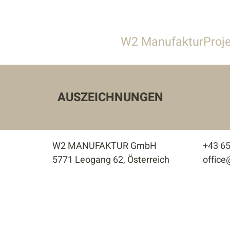
W2 Manufaktur
Proj
Über uns
Alle
Leistungen
Gastronomie &
AUSZEICHNUNGEN
Team
Gewerbe & S
Stellenangebote
Privathäuser
W2 MANUFAKTUR GmbH
+43 6
Wohnbau
5771 Leogang 62, Österreich
offic
Innenarchitek
Außenanlage