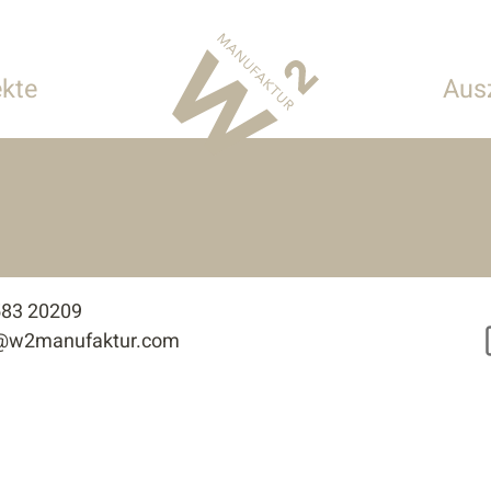
ekte
Aus
 Hotellerie
onderbauten
583 20209
e@w2manufaktur.com
tur
n