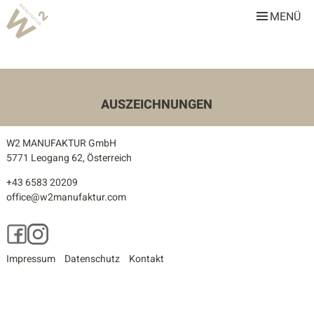
MENÜ
W2 Manufaktur
Über uns
Leistungen
AUSZEICHNUNGEN
Team
W2 MANUFAKTUR GmbH
Stellenangebote
5771 Leogang 62, Österreich
+43 6583 20209
Projekte
office@w2manufaktur.com
Alle
Facebook
Instagram
Gastronomie & Hotellerie
Impressum
Datenschutz
Kontakt
Gewerbe & Sonderbauten
Privathäuser