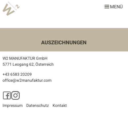
MENÜ
W2 Manufaktur
Über uns
Leistungen
AUSZEICHNUNGEN
Team
W2 MANUFAKTUR GmbH
Stellenangebote
5771 Leogang 62, Österreich
+43 6583 20209
Projekte
office@w2manufaktur.com
Alle
Facebook
Instagram
Gastronomie & Hotellerie
Impressum
Datenschutz
Kontakt
Gewerbe & Sonderbauten
Privathäuser