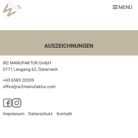
MENÜ
W2 Manufaktur
Über uns
Leistungen
AUSZEICHNUNGEN
Team
W2 MANUFAKTUR GmbH
Stellenangebote
5771 Leogang 62, Österreich
+43 6583 20209
Projekte
office@w2manufaktur.com
Alle
Facebook
Instagram
Gastronomie & Hotellerie
Impressum
Datenschutz
Kontakt
Gewerbe & Sonderbauten
Privathäuser