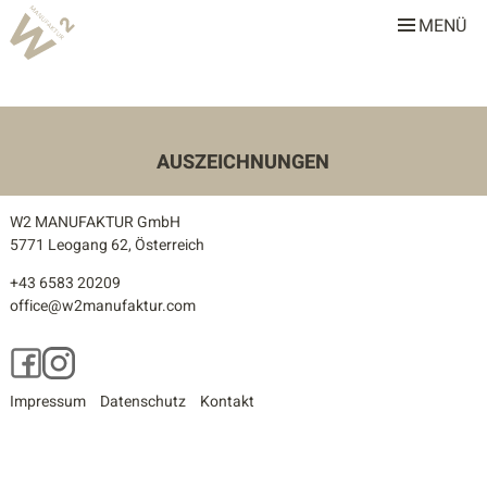
MENÜ
W2 Manufaktur
Über uns
Leistungen
AUSZEICHNUNGEN
Team
W2 MANUFAKTUR GmbH
Stellenangebote
5771 Leogang 62, Österreich
+43 6583 20209
Projekte
office@w2manufaktur.com
Alle
Facebook
Instagram
Gastronomie & Hotellerie
Impressum
Datenschutz
Kontakt
Gewerbe & Sonderbauten
Privathäuser