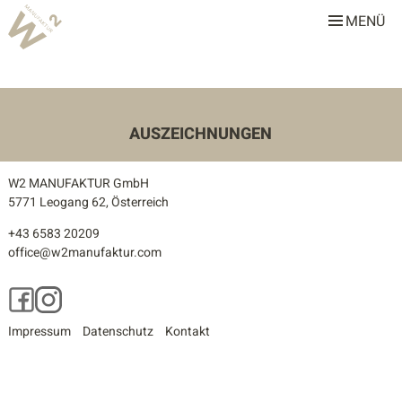
MENÜ
W2 Manufaktur
Über uns
Leistungen
AUSZEICHNUNGEN
Team
W2 MANUFAKTUR GmbH
Stellenangebote
5771 Leogang 62, Österreich
+43 6583 20209
Projekte
office@w2manufaktur.com
Alle
Facebook
Instagram
Gastronomie & Hotellerie
Impressum
Datenschutz
Kontakt
Gewerbe & Sonderbauten
Privathäuser