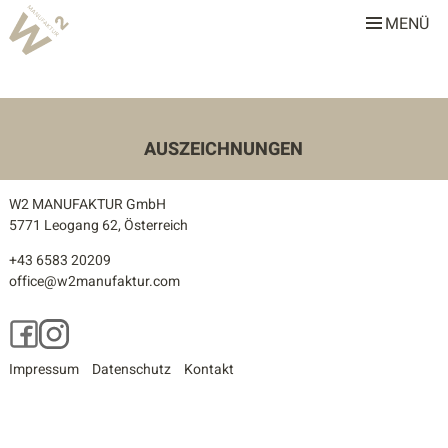
MENÜ
W2 Manufaktur
Über uns
Leistungen
AUSZEICHNUNGEN
Team
W2 MANUFAKTUR GmbH
Stellenangebote
5771 Leogang 62, Österreich
+43 6583 20209
Projekte
office@w2manufaktur.com
Alle
Facebook
Instagram
Gastronomie & Hotellerie
Impressum
Datenschutz
Kontakt
Gewerbe & Sonderbauten
Privathäuser