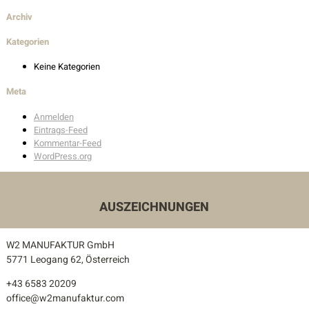
Wohnbau
Archiv
Innenarchitektur
Kategorien
Keine Kategorien
Außenanlagen
Meta
Auszeichnungen
Anmelden
Eintrags-Feed
Kommentar-Feed
Kontakt
WordPress.org
Unser Kontakt
Pressekontakt
AUSZEICHNUNGEN
W2 MANUFAKTUR GmbH
5771 Leogang 62, Österreich
+43 6583 20209
office@w2manufaktur.com