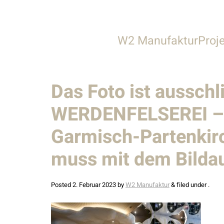
W2 Manufaktur
Proj
Über uns
Alle
Das Foto ist aussch
Leistungen
Gastronomie &
WERDENFELSEREI – F
Team
Gewerbe & S
Garmisch-Partenkirc
Stellenangebote
Privathäuser
Wohnbau
muss mit dem Bildau
Innenarchitek
Posted
2. Februar 2023
by
W2 Manufaktur
&
filed under .
Außenanlage