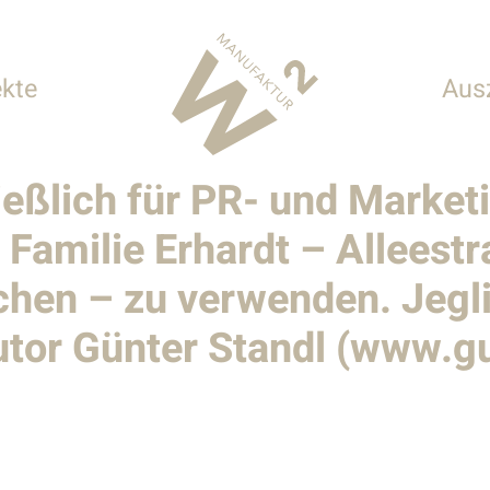
ekte
Aus
ließlich für PR- und Mark
 Hotellerie
amilie Erhardt – Alleest
onderbauten
hen – zu verwenden. Jegli
tor Günter Standl (www.gu
tur
n