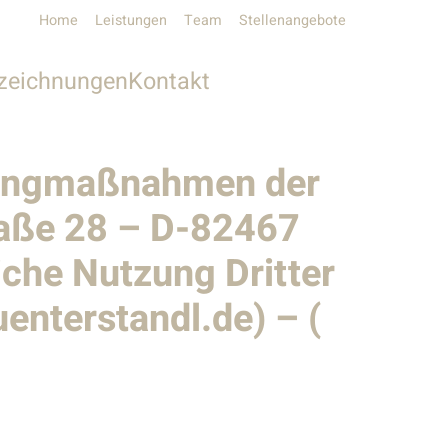
Home
Leistungen
Team
Stellenangebote
zeichnungen
Kontakt
Unser Kontakt
etingmaßnahmen der
Pressekontakt
raße 28 – D-82467
che Nutzung Dritter
enterstandl.de) – (