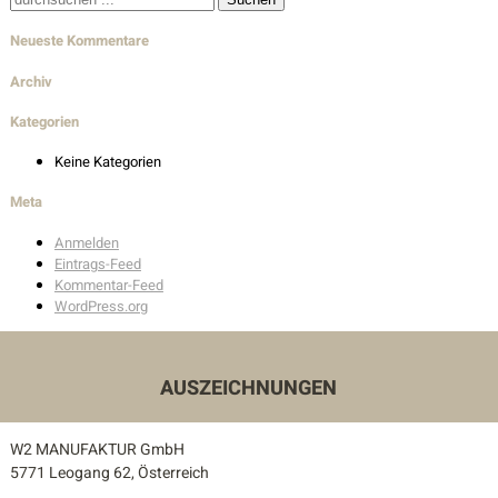
nach:
Wohnbau
Neueste Kommentare
Innenarchitektur
Archiv
Außenanlagen
Kategorien
Keine Kategorien
Auszeichnungen
Meta
Kontakt
Anmelden
Eintrags-Feed
Unser Kontakt
Kommentar-Feed
WordPress.org
Pressekontakt
AUSZEICHNUNGEN
W2 MANUFAKTUR GmbH
5771 Leogang 62, Österreich