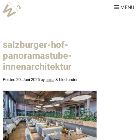
MENÜ
W2 Manufaktur
Über uns
salzburger-hof-
Leistungen
panoramastube-
Team
innenarchitektur
Stellenangebote
Posted
20. Juni 2025
by
anna
&
filed under .
Projekte
Alle
Gastronomie & Hotellerie
Gewerbe & Sonderbauten
Privathäuser