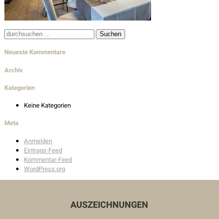
Wohnbau
Innenarchitektur
Suche
nach:
Außenanlagen
Neueste Kommentare
Archiv
Auszeichnungen
Kategorien
Kontakt
Keine Kategorien
Meta
Unser Kontakt
Anmelden
Pressekontakt
Eintrags-Feed
Kommentar-Feed
WordPress.org
AUSZEICHNUNGEN