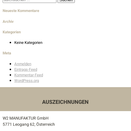
nach:
Wohnbau
Neueste Kommentare
Innenarchitektur
Archiv
Außenanlagen
Kategorien
Keine Kategorien
Auszeichnungen
Meta
Kontakt
Anmelden
Eintrags-Feed
Unser Kontakt
Kommentar-Feed
WordPress.org
Pressekontakt
AUSZEICHNUNGEN
W2 MANUFAKTUR GmbH
5771 Leogang 62, Österreich