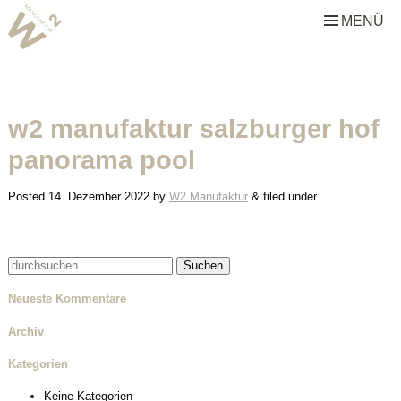
MENÜ
W2 Manufaktur
Über uns
w2 manufaktur salzburger hof
Leistungen
panorama pool
Team
Stellenangebote
Posted
14. Dezember 2022
by
W2 Manufaktur
&
filed under .
Projekte
Suche
Alle
nach:
Neueste Kommentare
Gastronomie & Hotellerie
Archiv
Gewerbe & Sonderbauten
Kategorien
Privathäuser
Keine Kategorien