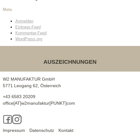
Wohnbau
Meta
Innenarchitektur
Anmelden
Eintrags-Feed
Außenanlagen
Kommentar-Feed
WordPress.org
Auszeichnungen
AUSZEICHNUNGEN
Kontakt
W2 MANUFAKTUR GmbH
Unser Kontakt
5771 Leogang 62, Österreich
Pressekontakt
+43 6583 20209
office[AT]w2manufaktur[PUNKT]com
Facebook
Instagram
Impressum
Datenschutz
Kontakt