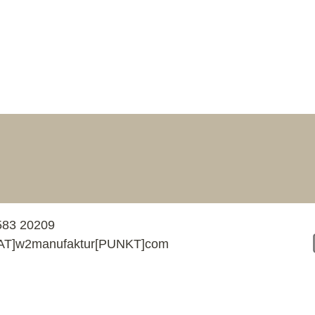
583 20209
e[AT]w2manufaktur[PUNKT]com