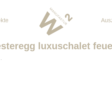
ekte
Aus
steregg luxuschalet feue
 Hotellerie
onderbauten
 .
tur
n