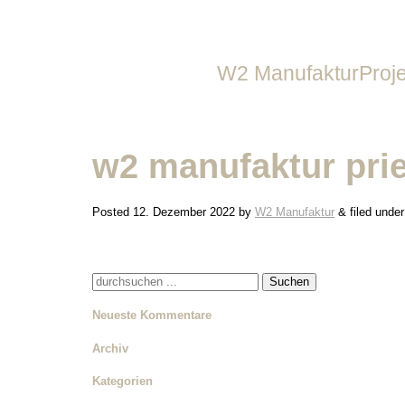
W2 Manufaktur
Proj
Über uns
Alle
w2 manufaktur prie
Leistungen
Gastronomie &
Team
Gewerbe & S
Posted
12. Dezember 2022
by
W2 Manufaktur
&
filed under
Stellenangebote
Privathäuser
Wohnbau
Suche
nach:
Innenarchitek
Neueste Kommentare
Außenanlage
Archiv
Kategorien