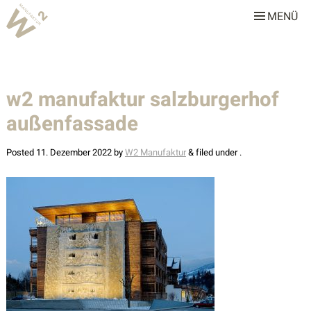
MENÜ
W2 Manufaktur
Über uns
w2 manufaktur salzburgerhof
Leistungen
außenfassade
Team
Stellenangebote
Posted
11. Dezember 2022
by
W2 Manufaktur
&
filed under .
Projekte
Alle
Gastronomie & Hotellerie
Gewerbe & Sonderbauten
Privathäuser