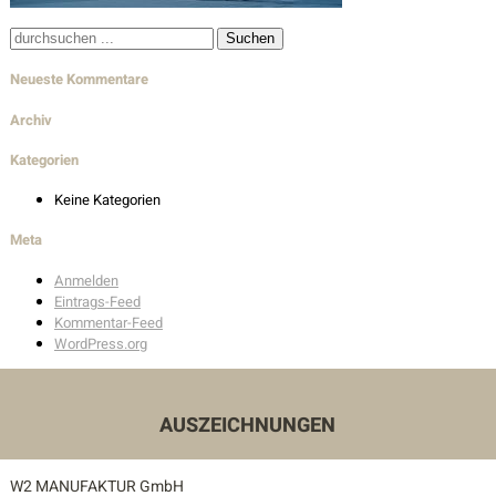
Wohnbau
Suche
nach:
Innenarchitektur
Neueste Kommentare
Außenanlagen
Archiv
Kategorien
Auszeichnungen
Keine Kategorien
Kontakt
Meta
Anmelden
Unser Kontakt
Eintrags-Feed
Kommentar-Feed
Pressekontakt
WordPress.org
AUSZEICHNUNGEN
W2 MANUFAKTUR GmbH