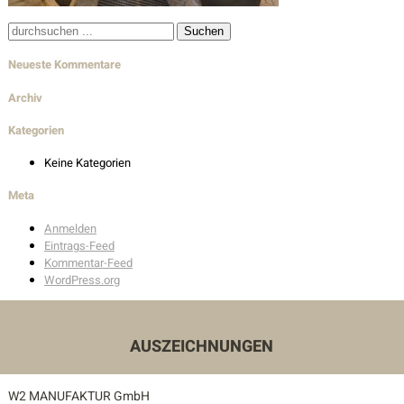
Wohnbau
Suche
nach:
Innenarchitektur
Neueste Kommentare
Außenanlagen
Archiv
Kategorien
Auszeichnungen
Keine Kategorien
Kontakt
Meta
Anmelden
Unser Kontakt
Eintrags-Feed
Kommentar-Feed
Pressekontakt
WordPress.org
AUSZEICHNUNGEN
W2 MANUFAKTUR GmbH