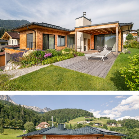
Wohnbau
Innenarchitektur
Außenanlagen
Auszeichnungen
Kontakt
Unser Kontakt
Pressekontakt