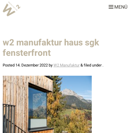
MENÜ
W2 Manufaktur
Über uns
w2 manufaktur haus sgk
Leistungen
fensterfront
Team
Stellenangebote
Posted
14. Dezember 2022
by
W2 Manufaktur
&
filed under .
Projekte
Alle
Gastronomie & Hotellerie
Gewerbe & Sonderbauten
Privathäuser