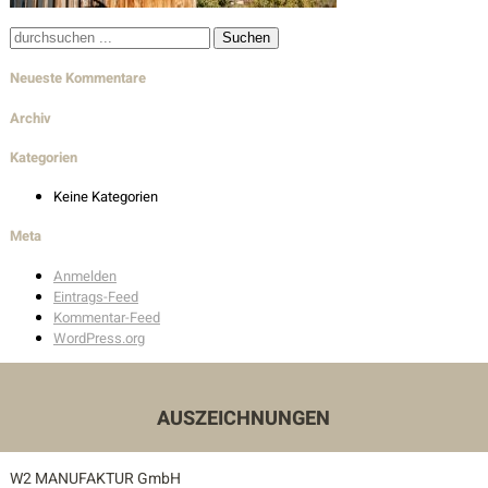
Wohnbau
Suche
nach:
Innenarchitektur
Neueste Kommentare
Außenanlagen
Archiv
Kategorien
Auszeichnungen
Keine Kategorien
Kontakt
Meta
Anmelden
Unser Kontakt
Eintrags-Feed
Kommentar-Feed
Pressekontakt
WordPress.org
AUSZEICHNUNGEN
W2 MANUFAKTUR GmbH