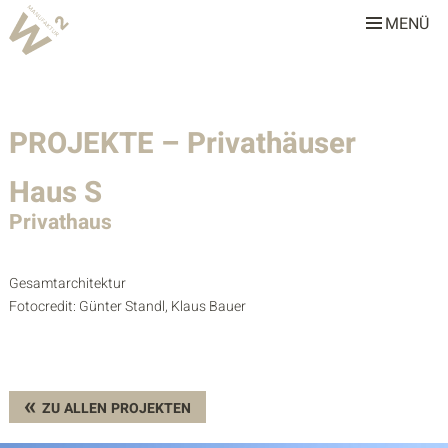
MENÜ
W2 Manufaktur
Über uns
PROJEKTE – Privathäuser
Leistungen
Team
Haus S
Stellenangebote
Privathaus
Projekte
Gesamtarchitektur
Fotocredit: Günter Standl, Klaus Bauer
Alle
Gastronomie & Hotellerie
Gewerbe & Sonderbauten
ZU ALLEN PROJEKTEN
Privathäuser