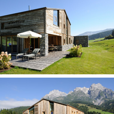
Wohnbau
Innenarchitektur
Außenanlagen
Auszeichnungen
Kontakt
Unser Kontakt
Pressekontakt