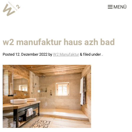
MENÜ
W2 Manufaktur
Über uns
w2 manufaktur haus azh bad
Leistungen
Team
Posted
12. Dezember 2022
by
W2 Manufaktur
&
filed under .
Stellenangebote
Projekte
Alle
Gastronomie & Hotellerie
Gewerbe & Sonderbauten
Privathäuser