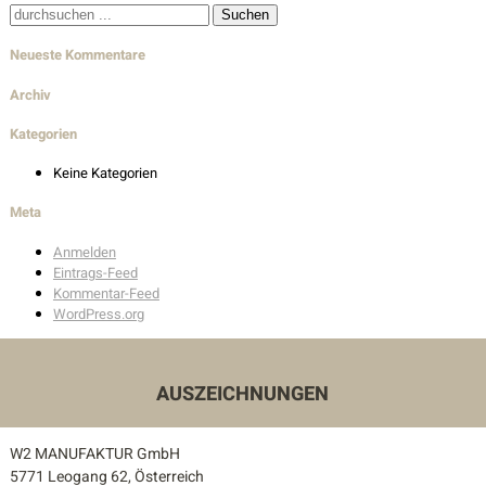
Suche
Wohnbau
nach:
Neueste Kommentare
Innenarchitektur
Archiv
Außenanlagen
Kategorien
Auszeichnungen
Keine Kategorien
Meta
Kontakt
Anmelden
Eintrags-Feed
Unser Kontakt
Kommentar-Feed
WordPress.org
Pressekontakt
AUSZEICHNUNGEN
W2 MANUFAKTUR GmbH
5771 Leogang 62, Österreich