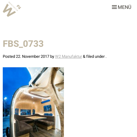
MENÜ
W2 Manufaktur
Über uns
FBS_0733
Leistungen
Team
Posted
22. November 2017
by
W2 Manufaktur
&
filed under .
Stellenangebote
Projekte
Alle
Gastronomie & Hotellerie
Gewerbe & Sonderbauten
Privathäuser