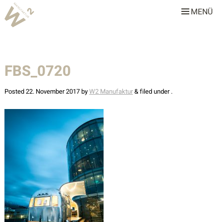
MENÜ
W2 Manufaktur
Über uns
FBS_0720
Leistungen
Team
Posted
22. November 2017
by
W2 Manufaktur
&
filed under .
Stellenangebote
Projekte
Alle
Gastronomie & Hotellerie
Gewerbe & Sonderbauten
Privathäuser