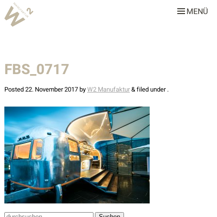
MENÜ
W2 Manufaktur
Über uns
FBS_0717
Leistungen
Team
Posted
22. November 2017
by
W2 Manufaktur
&
filed under .
Stellenangebote
Projekte
Alle
Gastronomie & Hotellerie
Gewerbe & Sonderbauten
Privathäuser
Suche