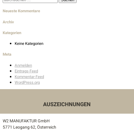
nach:
Wohnbau
Neueste Kommentare
Innenarchitektur
Archiv
Außenanlagen
Kategorien
Keine Kategorien
Auszeichnungen
Meta
Kontakt
Anmelden
Eintrags-Feed
Unser Kontakt
Kommentar-Feed
WordPress.org
Pressekontakt
AUSZEICHNUNGEN
W2 MANUFAKTUR GmbH
5771 Leogang 62, Österreich