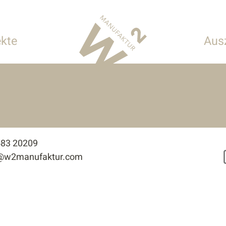
ekte
Aus
 Hotellerie
onderbauten
583 20209
e@w2manufaktur.com
tur
n