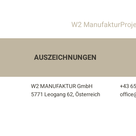
W2 Manufaktur
Proj
Über uns
Alle
Leistungen
Gastronomie &
AUSZEICHNUNGEN
Team
Gewerbe & S
Stellenangebote
Privathäuser
W2 MANUFAKTUR GmbH
+43 6
Wohnbau
5771 Leogang 62, Österreich
offic
Innenarchitek
Außenanlage