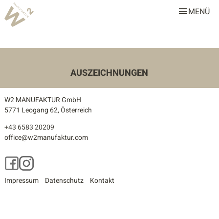
MENÜ
W2 Manufaktur
Über uns
Leistungen
AUSZEICHNUNGEN
Team
W2 MANUFAKTUR GmbH
Stellenangebote
5771 Leogang 62, Österreich
+43 6583 20209
Projekte
office@w2manufaktur.com
Alle
Facebook
Instagram
Gastronomie & Hotellerie
Impressum
Datenschutz
Kontakt
Gewerbe & Sonderbauten
Privathäuser