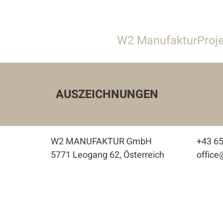
W2 Manufaktur
Proj
Über uns
Alle
Leistungen
Gastronomie &
AUSZEICHNUNGEN
Team
Gewerbe & S
Stellenangebote
Privathäuser
W2 MANUFAKTUR GmbH
+43 6
Wohnbau
5771 Leogang 62, Österreich
offic
Innenarchitek
Außenanlage