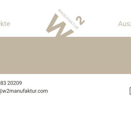
ekte
Aus
 Hotellerie
onderbauten
583 20209
e@w2manufaktur.com
tur
n