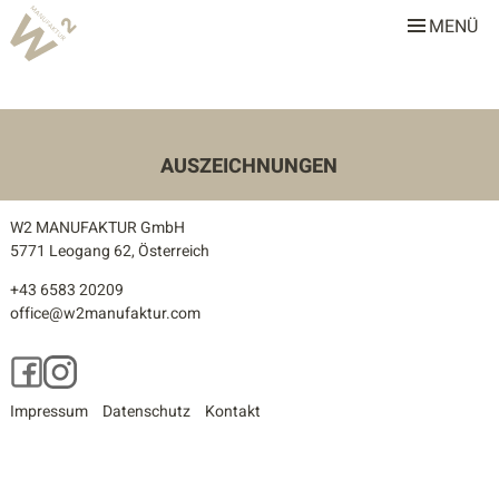
MENÜ
W2 Manufaktur
Über uns
Leistungen
AUSZEICHNUNGEN
Team
W2 MANUFAKTUR GmbH
Stellenangebote
5771 Leogang 62, Österreich
+43 6583 20209
Projekte
office@w2manufaktur.com
Alle
Facebook
Instagram
Gastronomie & Hotellerie
Impressum
Datenschutz
Kontakt
Gewerbe & Sonderbauten
Privathäuser