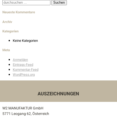
Suche
Wohnbau
nach:
Neueste Kommentare
Innenarchitektur
Archiv
Außenanlagen
Kategorien
Keine Kategorien
Auszeichnungen
Meta
Kontakt
Anmelden
Eintrags-Feed
Unser Kontakt
Kommentar-Feed
WordPress.org
Pressekontakt
AUSZEICHNUNGEN
W2 MANUFAKTUR GmbH
5771 Leogang 62, Österreich