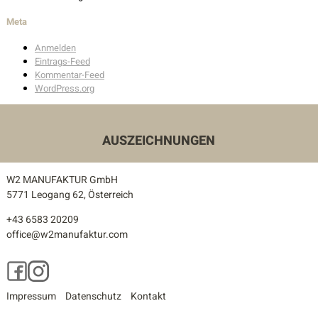
Wohnbau
Meta
Innenarchitektur
Anmelden
Eintrags-Feed
Außenanlagen
Kommentar-Feed
WordPress.org
Auszeichnungen
AUSZEICHNUNGEN
Kontakt
W2 MANUFAKTUR GmbH
Unser Kontakt
5771 Leogang 62, Österreich
Pressekontakt
+43 6583 20209
office@w2manufaktur.com
Facebook
Instagram
Impressum
Datenschutz
Kontakt