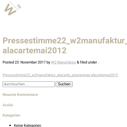
W2 Manufaktur
Über uns
Pressestimme22_w2manufaktur_a
Leistungen
alacartemai2012
Team
Stellenangebote
Posted
23. November 2017
by
W2 Manufaktur
&
filed under .
Pressestimme22_w2manufaktur_alacarte_priesteregg-alacartemai2012
Projekte
Suche
Alle
nach:
Neueste Kommentare
Gastronomie & Hotellerie
Archiv
Gewerbe & Sonderbauten
Kategorien
Privathäuser
Keine Kategorien