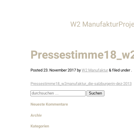
W2 Manufaktur
Proj
Über uns
Alle
Pressestimme18_w2
Leistungen
Gastronomie &
Team
Gewerbe & S
Posted
23. November 2017
by
W2 Manufaktur
&
filed under .
Stellenangebote
Privathäuser
Pressestimme18_w2manufaktur_die-salzburgerin-dez-2013
Wohnbau
Suche
nach:
Innenarchitek
Neueste Kommentare
Außenanlage
Archiv
Kategorien