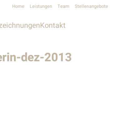
Home
Leistungen
Team
Stellenangebote
zeichnungen
Kontakt
Unser Kontakt
rin-dez-2013
Pressekontakt