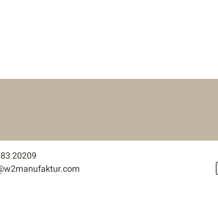
583 20209
e@w2manufaktur.com