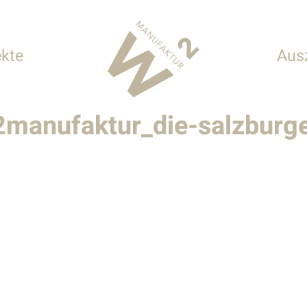
ekte
Aus
manufaktur_die-salzburge
 Hotellerie
onderbauten
tur
n